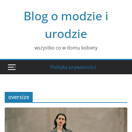
Przejdź
Blog o modzie i
do
treści
urodzie
wszystko co w domu kobiety
Polityka prywatności
oversize