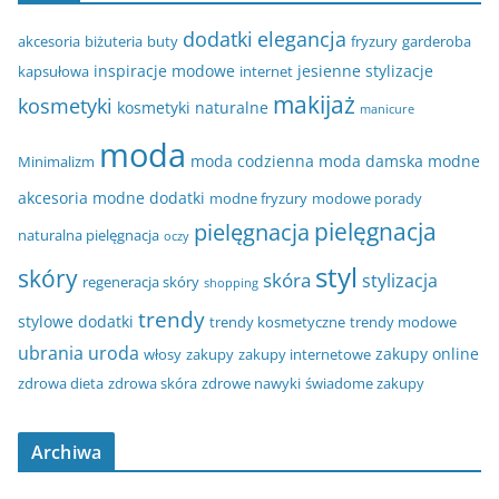
dodatki
elegancja
akcesoria
biżuteria
buty
fryzury
garderoba
inspiracje modowe
jesienne stylizacje
kapsułowa
internet
makijaż
kosmetyki
kosmetyki naturalne
manicure
moda
moda codzienna
moda damska
modne
Minimalizm
akcesoria
modne dodatki
modne fryzury
modowe porady
pielęgnacja
pielęgnacja
naturalna pielęgnacja
oczy
styl
skóry
skóra
stylizacja
regeneracja skóry
shopping
trendy
stylowe dodatki
trendy kosmetyczne
trendy modowe
ubrania
uroda
zakupy online
włosy
zakupy
zakupy internetowe
zdrowa dieta
zdrowa skóra
zdrowe nawyki
świadome zakupy
Archiwa