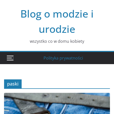
Przejdź
Blog o modzie i
do
treści
urodzie
wszystko co w domu kobiety
Polityka prywatności
paski