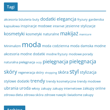
Tagi
dodatki
elegancja
akcesoria
biżuteria
buty
fryzury
garderoba
inspiracje modowe
jesienne stylizacje
kapsułowa
internet
makijaż
kosmetyki
kosmetyki naturalne
manicure
moda
moda codzienna
moda damska
modne
Minimalizm
akcesoria
modne dodatki
modne fryzury
modowe porady
pielęgnacja
pielęgnacja
naturalna pielęgnacja
oczy
styl
skóry
skóra
stylizacja
regeneracja skóry
shopping
trendy
stylowe dodatki
trendy kosmetyczne
trendy modowe
ubrania
uroda
zakupy online
włosy
zakupy
zakupy internetowe
zdrowa dieta
zdrowa skóra
zdrowe nawyki
świadome zakupy