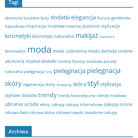
Tagi
dodatki
elegancja
akcesoria
biżuteria
buty
fryzury
garderoba
inspiracje modowe
jesienne stylizacje
kapsułowa
internet
makijaż
kosmetyki
kosmetyki naturalne
manicure
moda
moda codzienna
moda damska
modne
Minimalizm
akcesoria
modne dodatki
modne fryzury
modowe porady
pielęgnacja
pielęgnacja
naturalna pielęgnacja
oczy
styl
skóry
skóra
stylizacja
regeneracja skóry
shopping
trendy
stylowe dodatki
trendy kosmetyczne
trendy modowe
ubrania
uroda
zakupy online
włosy
zakupy
zakupy internetowe
zdrowa dieta
zdrowa skóra
zdrowe nawyki
świadome zakupy
Archiwa