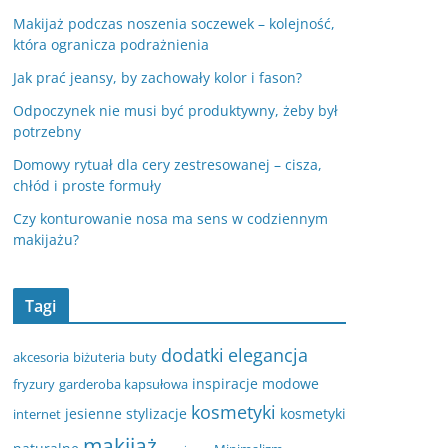
Makijaż podczas noszenia soczewek – kolejność,
która ogranicza podrażnienia
Jak prać jeansy, by zachowały kolor i fason?
Odpoczynek nie musi być produktywny, żeby był
potrzebny
Domowy rytuał dla cery zestresowanej – cisza,
chłód i proste formuły
Czy konturowanie nosa ma sens w codziennym
makijażu?
Tagi
dodatki
elegancja
akcesoria
biżuteria
buty
inspiracje modowe
fryzury
garderoba kapsułowa
kosmetyki
jesienne stylizacje
kosmetyki
internet
makijaż