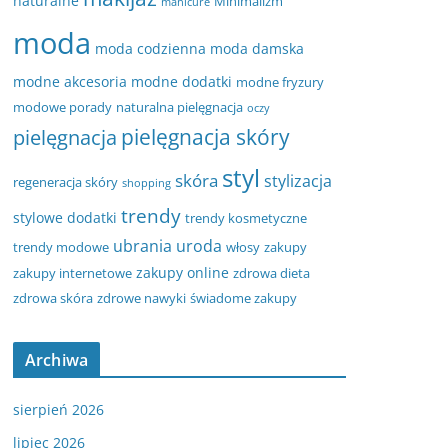
naturalne
Minimalizm
manicure
moda
moda codzienna
moda damska
modne akcesoria
modne dodatki
modne fryzury
modowe porady
naturalna pielęgnacja
oczy
pielęgnacja
pielęgnacja skóry
styl
skóra
stylizacja
regeneracja skóry
shopping
trendy
stylowe dodatki
trendy kosmetyczne
ubrania
uroda
trendy modowe
włosy
zakupy
zakupy online
zakupy internetowe
zdrowa dieta
zdrowa skóra
zdrowe nawyki
świadome zakupy
Archiwa
sierpień 2026
lipiec 2026