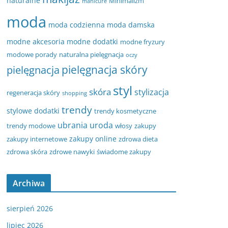
naturalne
Minimalizm
manicure
moda
moda codzienna
moda damska
modne akcesoria
modne dodatki
modne fryzury
modowe porady
naturalna pielęgnacja
oczy
pielęgnacja
pielęgnacja skóry
styl
skóra
stylizacja
regeneracja skóry
shopping
trendy
stylowe dodatki
trendy kosmetyczne
ubrania
uroda
trendy modowe
włosy
zakupy
zakupy online
zakupy internetowe
zdrowa dieta
zdrowa skóra
zdrowe nawyki
świadome zakupy
Archiwa
sierpień 2026
lipiec 2026