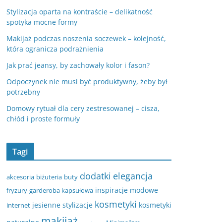
Stylizacja oparta na kontraście – delikatność
spotyka mocne formy
Makijaż podczas noszenia soczewek – kolejność,
która ogranicza podrażnienia
Jak prać jeansy, by zachowały kolor i fason?
Odpoczynek nie musi być produktywny, żeby był
potrzebny
Domowy rytuał dla cery zestresowanej – cisza,
chłód i proste formuły
Tagi
dodatki
elegancja
akcesoria
biżuteria
buty
inspiracje modowe
fryzury
garderoba kapsułowa
kosmetyki
jesienne stylizacje
kosmetyki
internet
makijaż