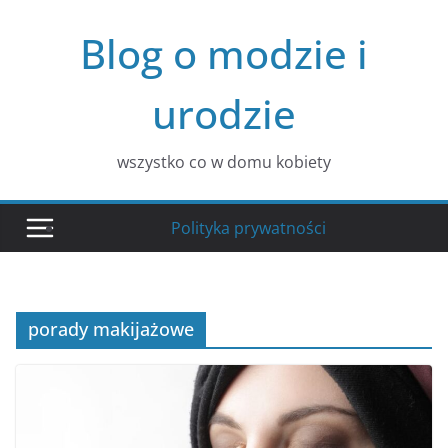
Przejdź
Blog o modzie i
do
treści
urodzie
wszystko co w domu kobiety
Polityka prywatności
porady makijażowe