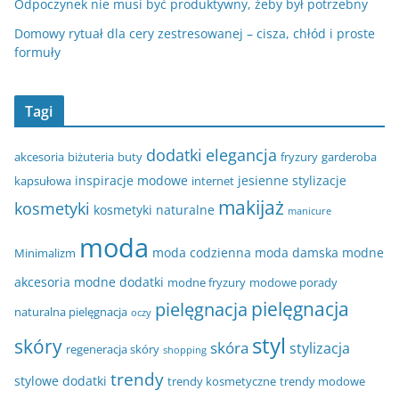
Odpoczynek nie musi być produktywny, żeby był potrzebny
Domowy rytuał dla cery zestresowanej – cisza, chłód i proste
formuły
Tagi
dodatki
elegancja
akcesoria
biżuteria
buty
fryzury
garderoba
inspiracje modowe
jesienne stylizacje
kapsułowa
internet
makijaż
kosmetyki
kosmetyki naturalne
manicure
moda
moda codzienna
moda damska
modne
Minimalizm
akcesoria
modne dodatki
modne fryzury
modowe porady
pielęgnacja
pielęgnacja
naturalna pielęgnacja
oczy
styl
skóry
skóra
stylizacja
regeneracja skóry
shopping
trendy
stylowe dodatki
trendy kosmetyczne
trendy modowe