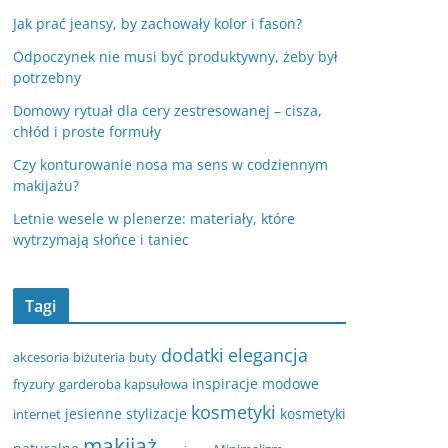
Jak prać jeansy, by zachowały kolor i fason?
Odpoczynek nie musi być produktywny, żeby był
potrzebny
Domowy rytuał dla cery zestresowanej – cisza,
chłód i proste formuły
Czy konturowanie nosa ma sens w codziennym
makijażu?
Letnie wesele w plenerze: materiały, które
wytrzymają słońce i taniec
Tagi
dodatki
elegancja
akcesoria
biżuteria
buty
inspiracje modowe
fryzury
garderoba kapsułowa
kosmetyki
jesienne stylizacje
kosmetyki
internet
makijaż