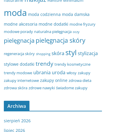
naturalne
Minimalizm
manicure
moda
moda codzienna
moda damska
modne akcesoria
modne dodatki
modne fryzury
modowe porady
naturalna pielęgnacja
oczy
pielęgnacja
pielęgnacja skóry
styl
skóra
stylizacja
regeneracja skóry
shopping
trendy
stylowe dodatki
trendy kosmetyczne
ubrania
uroda
trendy modowe
włosy
zakupy
zakupy online
zakupy internetowe
zdrowa dieta
zdrowa skóra
zdrowe nawyki
świadome zakupy
Archiwa
sierpień 2026
lipiec 2026