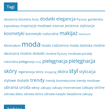
Tagi
dodatki
elegancja
akcesoria
biżuteria
buty
fryzury
garderoba
inspiracje modowe
jesienne stylizacje
kapsułowa
internet
makijaż
kosmetyki
kosmetyki naturalne
manicure
moda
moda codzienna
moda damska
modne
Minimalizm
akcesoria
modne dodatki
modne fryzury
modowe porady
pielęgnacja
pielęgnacja
naturalna pielęgnacja
oczy
styl
skóry
skóra
stylizacja
regeneracja skóry
shopping
trendy
stylowe dodatki
trendy kosmetyczne
trendy modowe
ubrania
uroda
zakupy online
włosy
zakupy
zakupy internetowe
zdrowa dieta
zdrowa skóra
zdrowe nawyki
świadome zakupy