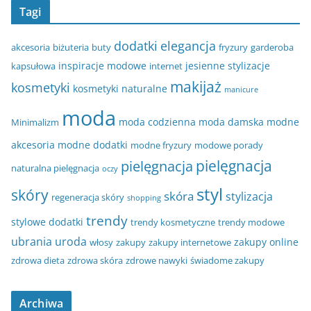
Tagi
dodatki
elegancja
akcesoria
biżuteria
buty
fryzury
garderoba
inspiracje modowe
jesienne stylizacje
kapsułowa
internet
makijaż
kosmetyki
kosmetyki naturalne
manicure
moda
moda codzienna
moda damska
modne
Minimalizm
akcesoria
modne dodatki
modne fryzury
modowe porady
pielęgnacja
pielęgnacja
naturalna pielęgnacja
oczy
styl
skóry
skóra
stylizacja
regeneracja skóry
shopping
trendy
stylowe dodatki
trendy kosmetyczne
trendy modowe
ubrania
uroda
zakupy online
włosy
zakupy
zakupy internetowe
zdrowa dieta
zdrowa skóra
zdrowe nawyki
świadome zakupy
Archiwa