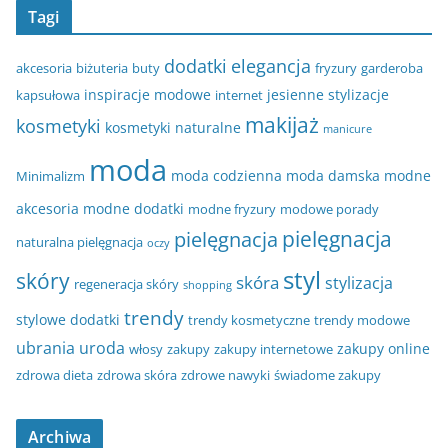
Tagi
dodatki
elegancja
akcesoria
biżuteria
buty
fryzury
garderoba
inspiracje modowe
jesienne stylizacje
kapsułowa
internet
makijaż
kosmetyki
kosmetyki naturalne
manicure
moda
moda codzienna
moda damska
modne
Minimalizm
akcesoria
modne dodatki
modne fryzury
modowe porady
pielęgnacja
pielęgnacja
naturalna pielęgnacja
oczy
styl
skóry
skóra
stylizacja
regeneracja skóry
shopping
trendy
stylowe dodatki
trendy kosmetyczne
trendy modowe
ubrania
uroda
zakupy online
włosy
zakupy
zakupy internetowe
zdrowa dieta
zdrowa skóra
zdrowe nawyki
świadome zakupy
Archiwa