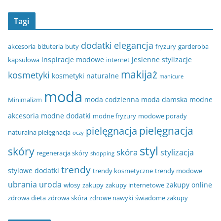
Tagi
dodatki
elegancja
akcesoria
biżuteria
buty
fryzury
garderoba
inspiracje modowe
jesienne stylizacje
kapsułowa
internet
makijaż
kosmetyki
kosmetyki naturalne
manicure
moda
moda codzienna
moda damska
modne
Minimalizm
akcesoria
modne dodatki
modne fryzury
modowe porady
pielęgnacja
pielęgnacja
naturalna pielęgnacja
oczy
styl
skóry
skóra
stylizacja
regeneracja skóry
shopping
trendy
stylowe dodatki
trendy kosmetyczne
trendy modowe
ubrania
uroda
zakupy online
włosy
zakupy
zakupy internetowe
zdrowa dieta
zdrowa skóra
zdrowe nawyki
świadome zakupy