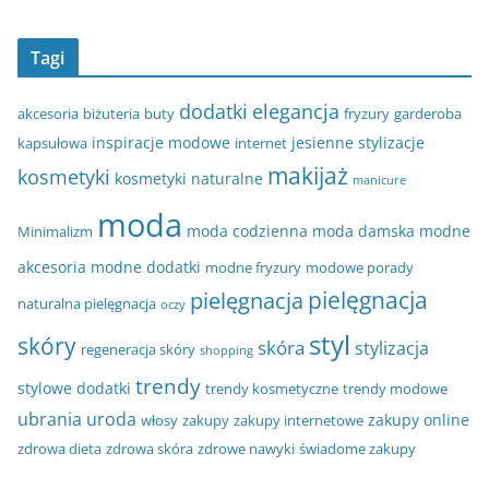
Tagi
dodatki
elegancja
akcesoria
biżuteria
buty
fryzury
garderoba
inspiracje modowe
jesienne stylizacje
kapsułowa
internet
makijaż
kosmetyki
kosmetyki naturalne
manicure
moda
moda codzienna
moda damska
modne
Minimalizm
akcesoria
modne dodatki
modne fryzury
modowe porady
pielęgnacja
pielęgnacja
naturalna pielęgnacja
oczy
styl
skóry
skóra
stylizacja
regeneracja skóry
shopping
trendy
stylowe dodatki
trendy kosmetyczne
trendy modowe
ubrania
uroda
zakupy online
włosy
zakupy
zakupy internetowe
zdrowa dieta
zdrowa skóra
zdrowe nawyki
świadome zakupy