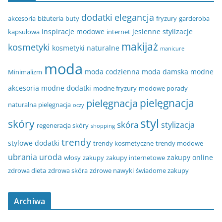
dodatki
elegancja
akcesoria
biżuteria
buty
fryzury
garderoba
inspiracje modowe
jesienne stylizacje
kapsułowa
internet
makijaż
kosmetyki
kosmetyki naturalne
manicure
moda
moda codzienna
moda damska
modne
Minimalizm
akcesoria
modne dodatki
modne fryzury
modowe porady
pielęgnacja
pielęgnacja
naturalna pielęgnacja
oczy
styl
skóry
skóra
stylizacja
regeneracja skóry
shopping
trendy
stylowe dodatki
trendy kosmetyczne
trendy modowe
ubrania
uroda
zakupy online
włosy
zakupy
zakupy internetowe
zdrowa dieta
zdrowa skóra
zdrowe nawyki
świadome zakupy
Archiwa