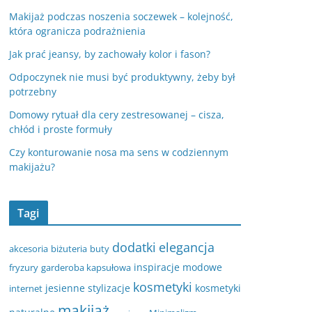
Makijaż podczas noszenia soczewek – kolejność,
która ogranicza podrażnienia
Jak prać jeansy, by zachowały kolor i fason?
Odpoczynek nie musi być produktywny, żeby był
potrzebny
Domowy rytuał dla cery zestresowanej – cisza,
chłód i proste formuły
Czy konturowanie nosa ma sens w codziennym
makijażu?
Tagi
dodatki
elegancja
akcesoria
biżuteria
buty
inspiracje modowe
fryzury
garderoba kapsułowa
kosmetyki
jesienne stylizacje
kosmetyki
internet
makijaż