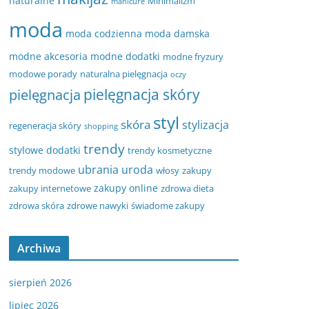
naturalne
Minimalizm
manicure
moda
moda codzienna
moda damska
modne akcesoria
modne dodatki
modne fryzury
modowe porady
naturalna pielęgnacja
oczy
pielęgnacja
pielęgnacja skóry
styl
skóra
stylizacja
regeneracja skóry
shopping
trendy
stylowe dodatki
trendy kosmetyczne
ubrania
uroda
trendy modowe
włosy
zakupy
zakupy online
zakupy internetowe
zdrowa dieta
zdrowa skóra
zdrowe nawyki
świadome zakupy
Archiwa
sierpień 2026
lipiec 2026