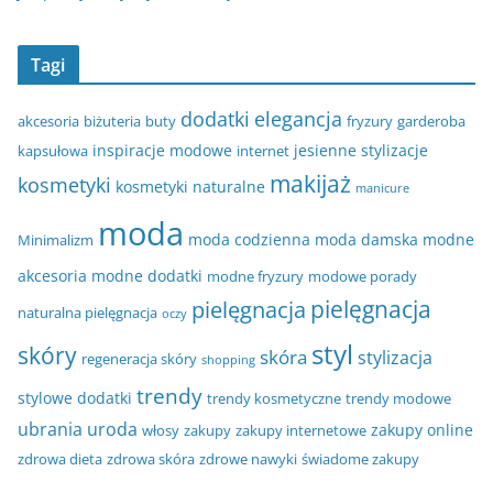
Tagi
dodatki
elegancja
akcesoria
biżuteria
buty
fryzury
garderoba
inspiracje modowe
jesienne stylizacje
kapsułowa
internet
makijaż
kosmetyki
kosmetyki naturalne
manicure
moda
moda codzienna
moda damska
modne
Minimalizm
akcesoria
modne dodatki
modne fryzury
modowe porady
pielęgnacja
pielęgnacja
naturalna pielęgnacja
oczy
styl
skóry
skóra
stylizacja
regeneracja skóry
shopping
trendy
stylowe dodatki
trendy kosmetyczne
trendy modowe
ubrania
uroda
zakupy online
włosy
zakupy
zakupy internetowe
zdrowa dieta
zdrowa skóra
zdrowe nawyki
świadome zakupy