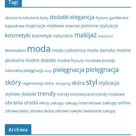
Tagi
dodatki
elegancja
akcesoria
biżuteria
buty
fryzury
garderoba
inspiracje modowe
jesienne stylizacje
kapsułowa
internet
makijaż
kosmetyki
kosmetyki naturalne
manicure
moda
moda codzienna
moda damska
modne
Minimalizm
akcesoria
modne dodatki
modne fryzury
modowe porady
pielęgnacja
pielęgnacja
naturalna pielęgnacja
oczy
styl
skóry
skóra
stylizacja
regeneracja skóry
shopping
trendy
stylowe dodatki
trendy kosmetyczne
trendy modowe
ubrania
uroda
zakupy online
włosy
zakupy
zakupy internetowe
zdrowa dieta
zdrowa skóra
zdrowe nawyki
świadome zakupy
Archiwa