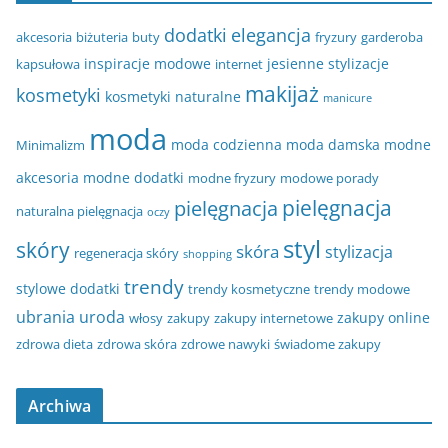
dodatki
elegancja
akcesoria
biżuteria
buty
fryzury
garderoba
inspiracje modowe
jesienne stylizacje
kapsułowa
internet
makijaż
kosmetyki
kosmetyki naturalne
manicure
moda
moda codzienna
moda damska
modne
Minimalizm
akcesoria
modne dodatki
modne fryzury
modowe porady
pielęgnacja
pielęgnacja
naturalna pielęgnacja
oczy
styl
skóry
skóra
stylizacja
regeneracja skóry
shopping
trendy
stylowe dodatki
trendy kosmetyczne
trendy modowe
ubrania
uroda
zakupy online
włosy
zakupy
zakupy internetowe
zdrowa dieta
zdrowa skóra
zdrowe nawyki
świadome zakupy
Archiwa