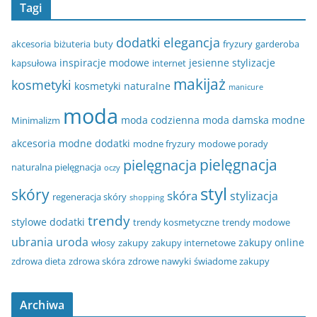
Tagi
dodatki
elegancja
akcesoria
biżuteria
buty
fryzury
garderoba
inspiracje modowe
jesienne stylizacje
kapsułowa
internet
makijaż
kosmetyki
kosmetyki naturalne
manicure
moda
moda codzienna
moda damska
modne
Minimalizm
akcesoria
modne dodatki
modne fryzury
modowe porady
pielęgnacja
pielęgnacja
naturalna pielęgnacja
oczy
styl
skóry
skóra
stylizacja
regeneracja skóry
shopping
trendy
stylowe dodatki
trendy kosmetyczne
trendy modowe
ubrania
uroda
zakupy online
włosy
zakupy
zakupy internetowe
zdrowa dieta
zdrowa skóra
zdrowe nawyki
świadome zakupy
Archiwa