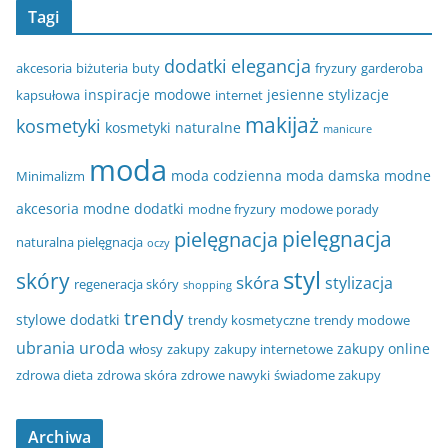
Tagi
dodatki
elegancja
akcesoria
biżuteria
buty
fryzury
garderoba
inspiracje modowe
jesienne stylizacje
kapsułowa
internet
makijaż
kosmetyki
kosmetyki naturalne
manicure
moda
moda codzienna
moda damska
modne
Minimalizm
akcesoria
modne dodatki
modne fryzury
modowe porady
pielęgnacja
pielęgnacja
naturalna pielęgnacja
oczy
styl
skóry
skóra
stylizacja
regeneracja skóry
shopping
trendy
stylowe dodatki
trendy kosmetyczne
trendy modowe
ubrania
uroda
zakupy online
włosy
zakupy
zakupy internetowe
zdrowa dieta
zdrowa skóra
zdrowe nawyki
świadome zakupy
Archiwa