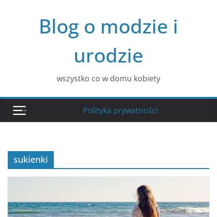
Przejdź
Blog o modzie i
do
treści
urodzie
wszystko co w domu kobiety
Polityka prywatności
sukienki