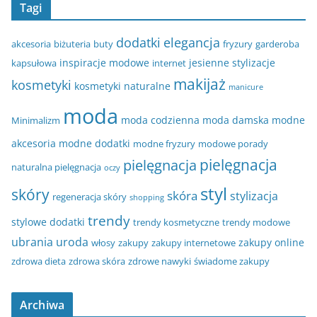
Tagi
dodatki
elegancja
akcesoria
biżuteria
buty
fryzury
garderoba
inspiracje modowe
jesienne stylizacje
kapsułowa
internet
makijaż
kosmetyki
kosmetyki naturalne
manicure
moda
moda codzienna
moda damska
modne
Minimalizm
akcesoria
modne dodatki
modne fryzury
modowe porady
pielęgnacja
pielęgnacja
naturalna pielęgnacja
oczy
styl
skóry
skóra
stylizacja
regeneracja skóry
shopping
trendy
stylowe dodatki
trendy kosmetyczne
trendy modowe
ubrania
uroda
zakupy online
włosy
zakupy
zakupy internetowe
zdrowa dieta
zdrowa skóra
zdrowe nawyki
świadome zakupy
Archiwa