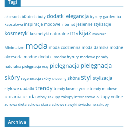
Tagi
dodatki
elegancja
akcesoria
biżuteria
buty
fryzury
garderoba
inspiracje modowe
jesienne stylizacje
kapsułowa
internet
makijaż
kosmetyki
kosmetyki naturalne
manicure
moda
moda codzienna
moda damska
modne
Minimalizm
akcesoria
modne dodatki
modne fryzury
modowe porady
pielęgnacja
pielęgnacja
naturalna pielęgnacja
oczy
styl
skóry
skóra
stylizacja
regeneracja skóry
shopping
trendy
stylowe dodatki
trendy kosmetyczne
trendy modowe
ubrania
uroda
zakupy online
włosy
zakupy
zakupy internetowe
zdrowa dieta
zdrowa skóra
zdrowe nawyki
świadome zakupy
Archiwa