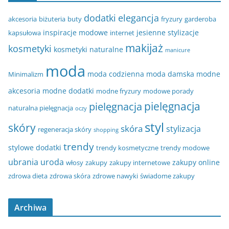
dodatki
elegancja
akcesoria
biżuteria
buty
fryzury
garderoba
inspiracje modowe
jesienne stylizacje
kapsułowa
internet
makijaż
kosmetyki
kosmetyki naturalne
manicure
moda
moda codzienna
moda damska
modne
Minimalizm
akcesoria
modne dodatki
modne fryzury
modowe porady
pielęgnacja
pielęgnacja
naturalna pielęgnacja
oczy
styl
skóry
skóra
stylizacja
regeneracja skóry
shopping
trendy
stylowe dodatki
trendy kosmetyczne
trendy modowe
ubrania
uroda
zakupy online
włosy
zakupy
zakupy internetowe
zdrowa dieta
zdrowa skóra
zdrowe nawyki
świadome zakupy
Archiwa