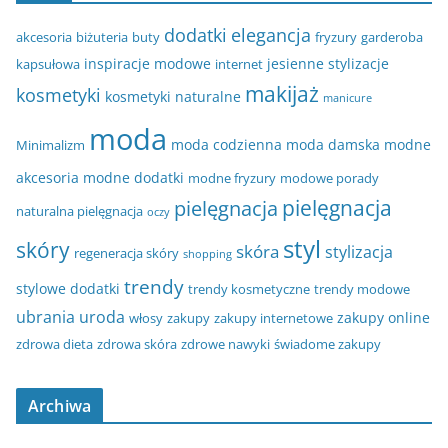
dodatki
elegancja
akcesoria
biżuteria
buty
fryzury
garderoba
inspiracje modowe
jesienne stylizacje
kapsułowa
internet
makijaż
kosmetyki
kosmetyki naturalne
manicure
moda
moda codzienna
moda damska
modne
Minimalizm
akcesoria
modne dodatki
modne fryzury
modowe porady
pielęgnacja
pielęgnacja
naturalna pielęgnacja
oczy
styl
skóry
skóra
stylizacja
regeneracja skóry
shopping
trendy
stylowe dodatki
trendy kosmetyczne
trendy modowe
ubrania
uroda
zakupy online
włosy
zakupy
zakupy internetowe
zdrowa dieta
zdrowa skóra
zdrowe nawyki
świadome zakupy
Archiwa