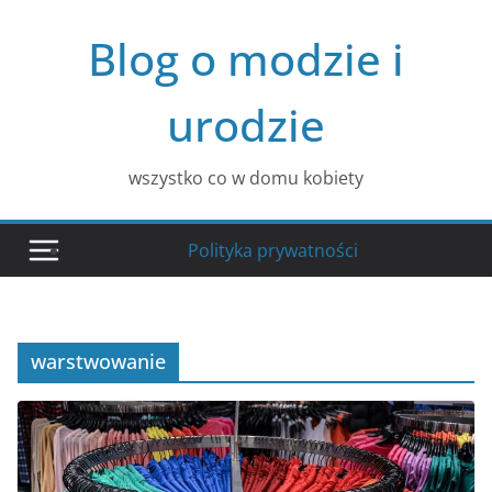
Przejdź
Blog o modzie i
do
treści
urodzie
wszystko co w domu kobiety
Polityka prywatności
warstwowanie