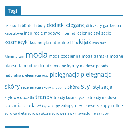
Tagi
dodatki
elegancja
akcesoria
biżuteria
buty
fryzury
garderoba
inspiracje modowe
jesienne stylizacje
kapsułowa
internet
makijaż
kosmetyki
kosmetyki naturalne
manicure
moda
moda codzienna
moda damska
modne
Minimalizm
akcesoria
modne dodatki
modne fryzury
modowe porady
pielęgnacja
pielęgnacja
naturalna pielęgnacja
oczy
styl
skóry
skóra
stylizacja
regeneracja skóry
shopping
trendy
stylowe dodatki
trendy kosmetyczne
trendy modowe
ubrania
uroda
zakupy online
włosy
zakupy
zakupy internetowe
zdrowa dieta
zdrowa skóra
zdrowe nawyki
świadome zakupy