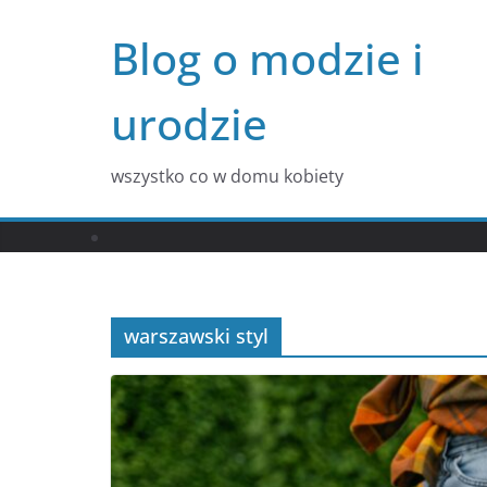
Przejdź
Blog o modzie i
do
treści
urodzie
wszystko co w domu kobiety
warszawski styl