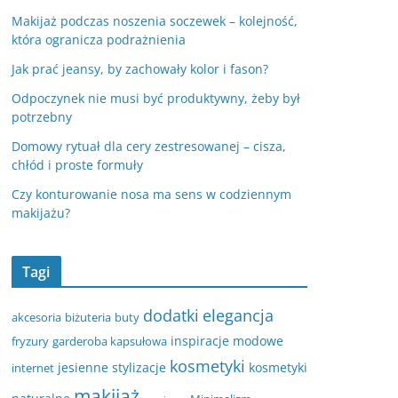
Makijaż podczas noszenia soczewek – kolejność,
która ogranicza podrażnienia
Jak prać jeansy, by zachowały kolor i fason?
Odpoczynek nie musi być produktywny, żeby był
potrzebny
Domowy rytuał dla cery zestresowanej – cisza,
chłód i proste formuły
Czy konturowanie nosa ma sens w codziennym
makijażu?
Tagi
dodatki
elegancja
akcesoria
biżuteria
buty
inspiracje modowe
fryzury
garderoba kapsułowa
kosmetyki
jesienne stylizacje
kosmetyki
internet
makijaż