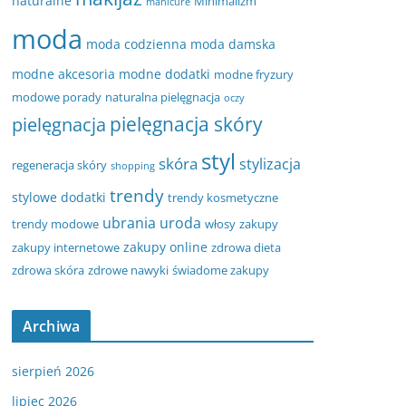
naturalne
Minimalizm
manicure
moda
moda codzienna
moda damska
modne akcesoria
modne dodatki
modne fryzury
modowe porady
naturalna pielęgnacja
oczy
pielęgnacja
pielęgnacja skóry
styl
skóra
stylizacja
regeneracja skóry
shopping
trendy
stylowe dodatki
trendy kosmetyczne
ubrania
uroda
trendy modowe
włosy
zakupy
zakupy online
zakupy internetowe
zdrowa dieta
zdrowa skóra
zdrowe nawyki
świadome zakupy
Archiwa
sierpień 2026
lipiec 2026