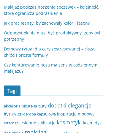
Makijaż podczas noszenia soczewek – kolejność,
która ogranicza podrażnienia
Jak prać jeansy, by zachowały kolor i fason?
Odpoczynek nie musi być produktywny, żeby był
potrzebny
Domowy rytuał dla cery zestresowanej – cisza,
chłód i proste formuły
Czy konturowanie nosa ma sens w codziennym
makijażu?
Tagi
dodatki
elegancja
akcesoria
biżuteria
buty
inspiracje modowe
fryzury
garderoba kapsułowa
kosmetyki
jesienne stylizacje
kosmetyki
internet
makijaż