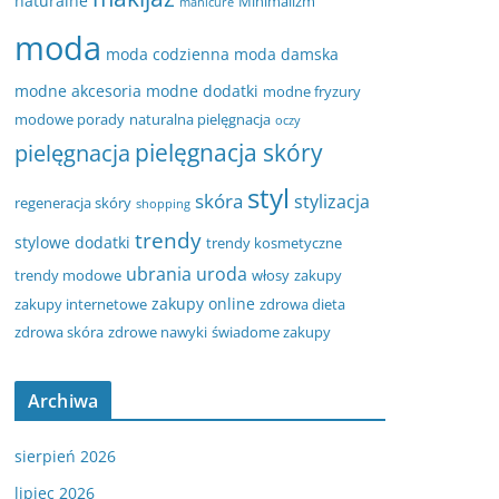
naturalne
Minimalizm
manicure
moda
moda codzienna
moda damska
modne akcesoria
modne dodatki
modne fryzury
modowe porady
naturalna pielęgnacja
oczy
pielęgnacja
pielęgnacja skóry
styl
skóra
stylizacja
regeneracja skóry
shopping
trendy
stylowe dodatki
trendy kosmetyczne
ubrania
uroda
trendy modowe
włosy
zakupy
zakupy online
zakupy internetowe
zdrowa dieta
zdrowa skóra
zdrowe nawyki
świadome zakupy
Archiwa
sierpień 2026
lipiec 2026