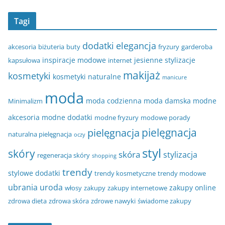
Tagi
dodatki
elegancja
akcesoria
biżuteria
buty
fryzury
garderoba
inspiracje modowe
jesienne stylizacje
kapsułowa
internet
makijaż
kosmetyki
kosmetyki naturalne
manicure
moda
moda codzienna
moda damska
modne
Minimalizm
akcesoria
modne dodatki
modne fryzury
modowe porady
pielęgnacja
pielęgnacja
naturalna pielęgnacja
oczy
styl
skóry
skóra
stylizacja
regeneracja skóry
shopping
trendy
stylowe dodatki
trendy kosmetyczne
trendy modowe
ubrania
uroda
zakupy online
włosy
zakupy
zakupy internetowe
zdrowa dieta
zdrowa skóra
zdrowe nawyki
świadome zakupy