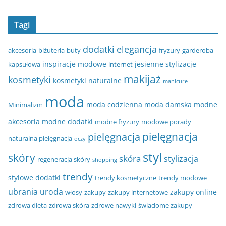
Tagi
dodatki
elegancja
akcesoria
biżuteria
buty
fryzury
garderoba
inspiracje modowe
jesienne stylizacje
kapsułowa
internet
makijaż
kosmetyki
kosmetyki naturalne
manicure
moda
moda codzienna
moda damska
modne
Minimalizm
akcesoria
modne dodatki
modne fryzury
modowe porady
pielęgnacja
pielęgnacja
naturalna pielęgnacja
oczy
styl
skóry
skóra
stylizacja
regeneracja skóry
shopping
trendy
stylowe dodatki
trendy kosmetyczne
trendy modowe
ubrania
uroda
zakupy online
włosy
zakupy
zakupy internetowe
zdrowa dieta
zdrowa skóra
zdrowe nawyki
świadome zakupy