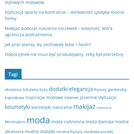
stylowych motywów
Stylizacja oparta na kontraście – delikatność spotyka mocne
formy
Makijaż podczas noszenia soczewek – kolejność, która
ogranicza podrażnienia
Jak prać jeansy, by zachowały kolor i fason?
Odpoczynek nie musi być produktywny, żeby był potrzebny
Tagi
dodatki
elegancja
akcesoria
biżuteria
buty
fryzury
garderoba
inspiracje modowe
jesienne stylizacje
kapsułowa
internet
makijaż
kosmetyki
kosmetyki naturalne
manicure
moda
moda codzienna
moda damska
modne
Minimalizm
akcesoria
modne dodatki
modne fryzury
modowe porady