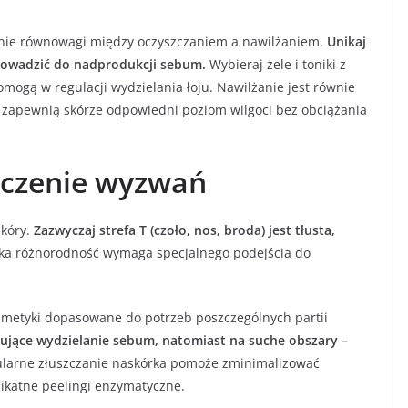
wanie równowagi między oczyszczaniem a nawilżaniem.
Unikaj
owadzić do nadprodukcji sebum.
Wybieraj żele i toniki z
ogą w regulacji wydzielania łoju. Nawilżanie jest równie
 zapewnią skórze odpowiedni poziom wilgoci bez obciążania
ączenie wyzwań
skóry.
Zazwyczaj strefa T (czoło, nos, broda) jest tłusta,
ka różnorodność wymaga specjalnego podejścia do
smetyki dopasowane do potrzeb poszczególnych partii
lujące wydzielanie sebum, natomiast na suche obszary –
larne złuszczanie naskórka pomoże zminimalizować
likatne peelingi enzymatyczne.