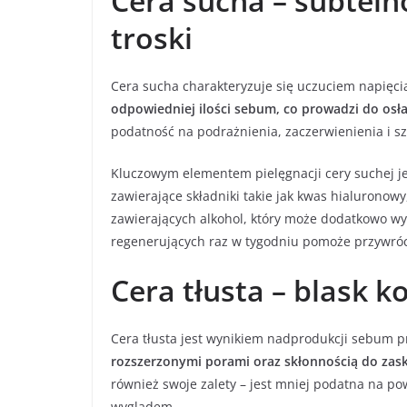
Cera sucha – subteln
troski
Cera sucha charakteryzuje się uczuciem napięcia
odpowiedniej ilości sebum, co prowadzi do osła
podatność na podrażnienia, zaczerwienienia i s
Kluczowym elementem pielęgnacji cery suchej j
zawierające składniki takie jak kwas hialuronowy
zawierających alkohol, który może dodatkowo w
regenerujących raz w tygodniu pomoże przywróc
Cera tłusta – blask 
Cera tłusta jest wynikiem nadprodukcji sebum p
rozszerzonymi porami oraz skłonnością do zask
również swoje zalety – jest mniej podatna na p
wyglądem.