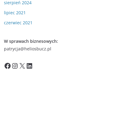
sierpień 2024
lipiec 2021
czerwiec 2021
W sprawach biznesowych:
patrycja@heliosbucz.pl
Facebook
Instagram
X
LinkedIn