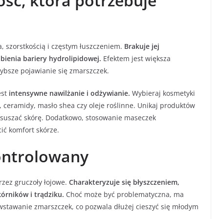
ość, która potrzebuje
, szorstkością i częstym łuszczeniem.
Brakuje jej
bienia bariery hydrolipidowej.
Efektem jest większa
zybsze pojawianie się zmarszczek.
est
intensywne nawilżanie i odżywianie.
Wybieraj kosmetyki
, ceramidy, masło shea czy oleje roślinne. Unikaj produktów
ysuszać skórę. Dodatkowo, stosowanie maseczek
ić komfort skórze.
kontrolowany
rzez gruczoły łojowe.
Charakteryzuje się błyszczeniem,
órników i trądziku.
Choć może być problematyczna, ma
owstawanie zmarszczek, co pozwala dłużej cieszyć się młodym