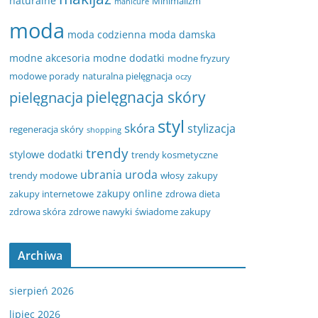
naturalne
Minimalizm
manicure
moda
moda codzienna
moda damska
modne akcesoria
modne dodatki
modne fryzury
modowe porady
naturalna pielęgnacja
oczy
pielęgnacja
pielęgnacja skóry
styl
skóra
stylizacja
regeneracja skóry
shopping
trendy
stylowe dodatki
trendy kosmetyczne
ubrania
uroda
trendy modowe
włosy
zakupy
zakupy online
zakupy internetowe
zdrowa dieta
zdrowa skóra
zdrowe nawyki
świadome zakupy
Archiwa
sierpień 2026
lipiec 2026