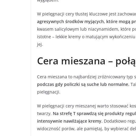
W pielęgnacji cery tłustej kluczowe jest zacho
agresywnych środków myjących, które mogą pr
kwasem salicylowym lub niacynamidem, które pom
istotne – lekkie kremy o matującym wykończeniu
jej.
Cera mieszana – poł
Cera mieszana to najbardziej zróżnicowany typ 
podczas gdy policzki są suche lub normalne.
Ta
pielęgnacji.
W pielęgnacji cery mieszanej warto stosować ko
twarzy.
Na strefę T sprawdzą się produkty regu
intensywnie nawilżające kremy.
Dodatkowo regu
widoczność porów, ale pamiętaj, by wybierać de