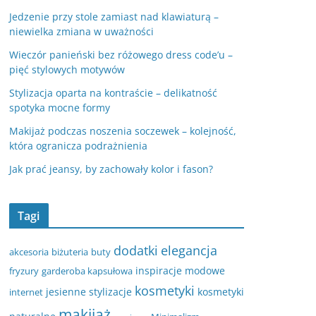
Jedzenie przy stole zamiast nad klawiaturą –
niewielka zmiana w uważności
Wieczór panieński bez różowego dress code’u –
pięć stylowych motywów
Stylizacja oparta na kontraście – delikatność
spotyka mocne formy
Makijaż podczas noszenia soczewek – kolejność,
która ogranicza podrażnienia
Jak prać jeansy, by zachowały kolor i fason?
Tagi
dodatki
elegancja
akcesoria
biżuteria
buty
inspiracje modowe
fryzury
garderoba kapsułowa
kosmetyki
jesienne stylizacje
kosmetyki
internet
makijaż